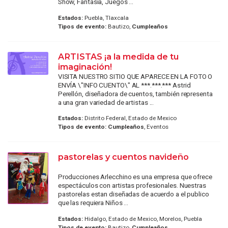
Show, Fantasía, Juegos ...
Estados:
Puebla, Tlaxcala
Tipos de evento:
Bautizo,
Cumpleaños
ARTISTAS ¡a la medida de tu
imaginación!
VISITA NUESTRO SITIO QUE APARECE EN LA FOTO O
ENVÍA \"INFO CUENTO\" AL ***.***.*** Astrid
Perellón, diseñadora de cuentos, también representa
a una gran variedad de artistas ...
Estados:
Distrito Federal, Estado de Mexico
Tipos de evento:
Cumpleaños
, Eventos
pastorelas y cuentos navideño
Producciones Arlecchino es una empresa que ofrece
espectáculos con artistas profesionales. Nuestras
pastorelas estan diseñadas de acuerdo a el publico
que las requiera Niños ...
Estados:
Hidalgo, Estado de Mexico, Morelos, Puebla
Tipos de evento:
Bautizo,
Cumpleaños
,