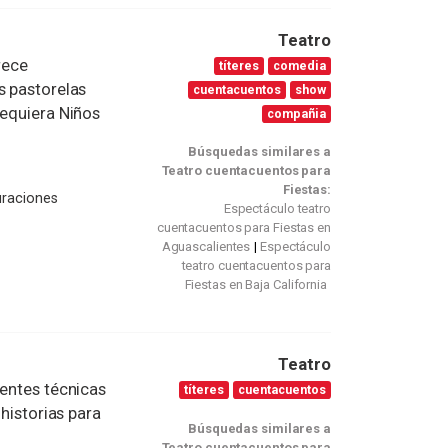
Teatro
rece
títeres
comedia
s pastorelas
cuentacuentos
show
requiera Niños
compañia
Búsquedas similares a
Teatro cuentacuentos para
Fiestas:
uraciones
Espectáculo teatro
cuentacuentos para Fiestas en
Aguascalientes
Espectáculo
teatro cuentacuentos para
Fiestas en Baja California
Teatro
rentes técnicas
títeres
cuentacuentos
 historias para
Búsquedas similares a
Teatro cuentacuentos para