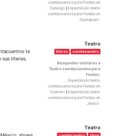
cuentacuentos para Fiestas en
Durango
Espectáculo teatro
cuentacuentos para Fiestas en
Guanajuato
Teatro
ntacuentos te
títeres
cuentacuentos
sus títeres,
Búsquedas similares a
Teatro cuentacuentos para
Fiestas:
Espectáculo teatro
cuentacuentos para Fiestas en
Guerrero
Espectáculo teatro
cuentacuentos para Fiestas en
Jalisco
Teatro
e México: shows
cuentacuentos
show