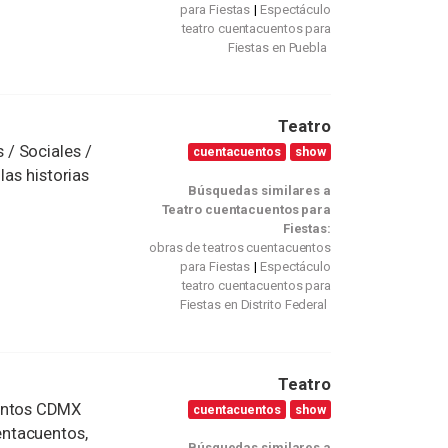
para Fiestas
Espectáculo
teatro cuentacuentos para
Fiestas en Puebla
Teatro
/ Sociales /
cuentacuentos
show
las historias
Búsquedas similares a
.
Teatro cuentacuentos para
Fiestas:
obras de teatros cuentacuentos
para Fiestas
Espectáculo
teatro cuentacuentos para
Fiestas en Distrito Federal
Teatro
ventos CDMX
cuentacuentos
show
ntacuentos,
Búsquedas similares a